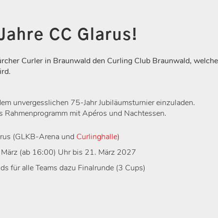
 Jahre CC Glarus!
rcher Curler in Braunwald den Curling Club Braunwald, welche
ird.
 dem unvergesslichen 75-Jahr Jubiläumsturnier einzuladen.
lles Rahmenprogramm mit Apéros und Nachtessen.
larus (GLKB-Arena und
Curlinghalle
)
 März (ab 16:00) Uhr bis 21. März 2027
ds für alle Teams dazu Finalrunde (3 Cups)