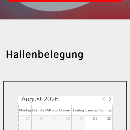
Hallenbelegung
August 2026
Montag
Diensta
Mittwoc
Donner
Freitag
Samstag
Sonntag
27
28
29
30
31
01
02
g
h
stag