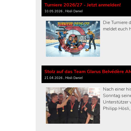
Turniere 2026/27 - Jetzt anmelden!
10.05.2026
, Hösli Daniel
Die Turniere
meldet euch h
Stolz auf das Team Glarus Belvédère A
21.04.2026
, Hösli Daniel
Nach einer hi
Sonntag sein
Unterstützer 
Philipp Hösli