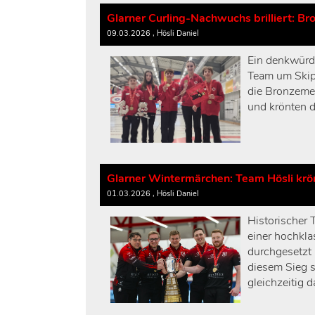
Glarner Curling-Nachwuchs brilliert: B
09.03.2026
, Hösli Daniel
Ein denkwürd
Team um Skip 
die Bronzemed
und krönten 
Glarner Wintermärchen: Team Hösli krön
01.03.2026
, Hösli Daniel
Historischer 
einer hochkla
durchgesetzt 
diesem Sieg s
gleichzeitig 