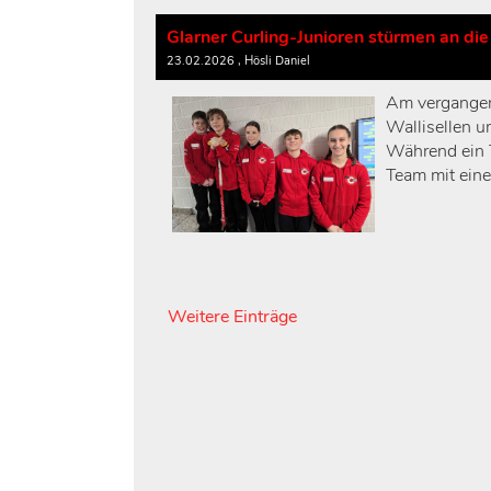
Glarner Curling-Junioren stürmen an die
23.02.2026
, Hösli Daniel
Am vergangen
Wallisellen u
Während ein 
Team mit eine
Weitere Einträge