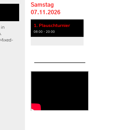
Samstag
07.11.2026
1. Plauschturnier
 in
08:00 - 20:00
.
 Mixed-